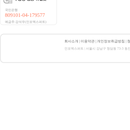
국민은행
809101-04-179577
예금주:강석우(인포엑스퍼트)
회사소개
|
이용약관
|
개인정보취급방침
|
인포엑스퍼트 | 서울시 강남구 청담동 73-3 동진빌딩