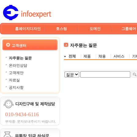
홈페이지디자인
호스팅
도메인
그룹웨어
자주묻는 질문
고객센터
전체
제품
채용
서비스
기
자주묻는 질문
온라인상담
고객제안
자료실
공지사항
010-9434-6116
부재중: 문자보내주시기 바랍니다.