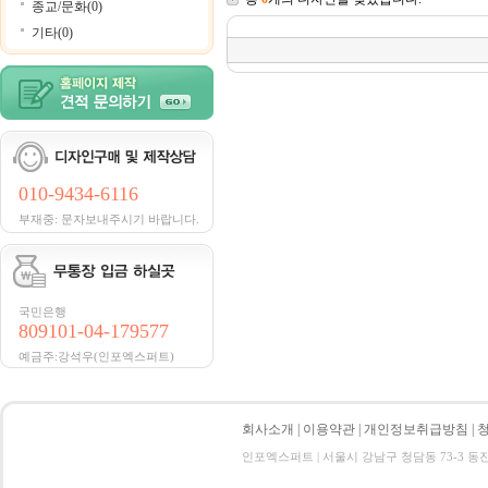
종교/문화(0)
기타(0)
010-9434-6116
부재중: 문자보내주시기 바랍니다.
국민은행
809101-04-179577
예금주:강석우(인포엑스퍼트)
회사소개
|
이용약관
|
개인정보취급방침
|
인포엑스퍼트 | 서울시 강남구 청담동 73-3 동진빌딩