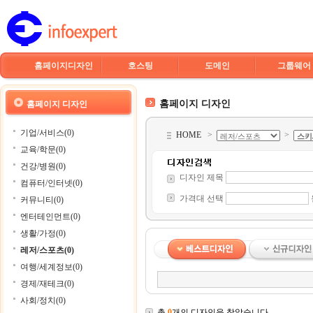
홈페이지디자인
호스팅
도메인
그룹웨어
홈페이지 디자인
홈페이지 디자인
기업/서비스(0)
HOME
>
>
교육/학문(0)
건강/병원(0)
디자인 제목
컴퓨터/인터넷(0)
가격대 선택
커뮤니티(0)
엔터테인먼트(0)
생활/가정(0)
레저/스포츠(0)
여행/세계정보(0)
경제/재테크(0)
사회/정치(0)
총
0
개의 디자인을 찾았습니다.