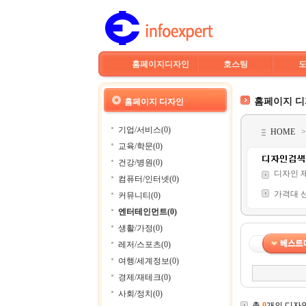
홈페이지디자인
호스팅
홈페이지 
홈페이지 디자인
기업/서비스(0)
HOME
교육/학문(0)
건강/병원(0)
디자인 
컴퓨터/인터넷(0)
가격대 
커뮤니티(0)
엔터테인먼트(0)
생활/가정(0)
레저/스포츠(0)
여행/세계정보(0)
경제/재테크(0)
사회/정치(0)
총
0
개의 디자