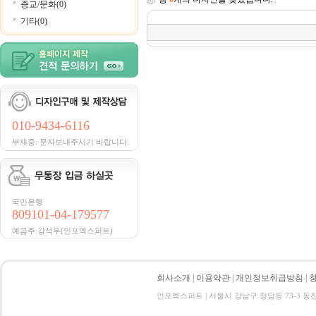
종교/문화(0)
기타(0)
010-9434-6116
부재중: 문자보내주시기 바랍니다.
국민은행
809101-04-179577
예금주:강석우(인포엑스퍼트)
회사소개
|
이용약관
|
개인정보취급방침
|
인포엑스퍼트 | 서울시 강남구 청담동 73-3 동진빌딩