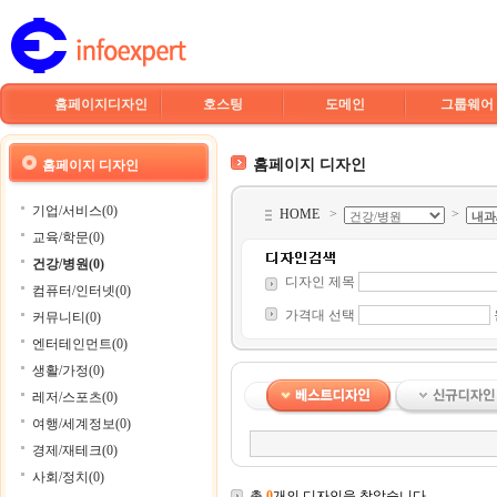
홈페이지디자인
호스팅
도메인
그룹웨어
홈페이지 디자인
홈페이지 디자인
기업/서비스(0)
HOME
>
>
교육/학문(0)
건강/병원(0)
디자인 제목
컴퓨터/인터넷(0)
가격대 선택
커뮤니티(0)
엔터테인먼트(0)
생활/가정(0)
레저/스포츠(0)
여행/세계정보(0)
경제/재테크(0)
사회/정치(0)
총
0
개의 디자인을 찾았습니다.