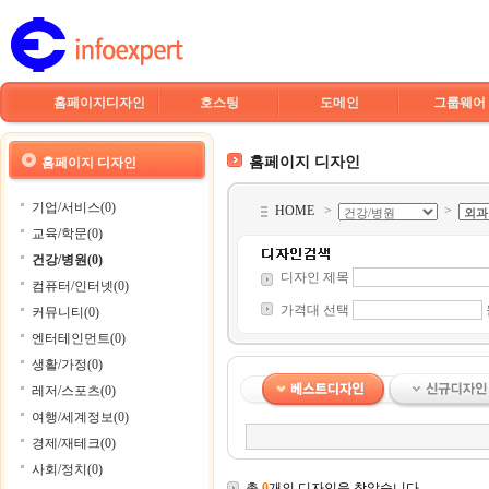
홈페이지디자인
호스팅
도메인
그룹웨어
홈페이지 디자인
홈페이지 디자인
기업/서비스(0)
HOME
>
>
교육/학문(0)
건강/병원(0)
디자인 제목
컴퓨터/인터넷(0)
가격대 선택
커뮤니티(0)
엔터테인먼트(0)
생활/가정(0)
레저/스포츠(0)
여행/세계정보(0)
경제/재테크(0)
사회/정치(0)
총
0
개의 디자인을 찾았습니다.