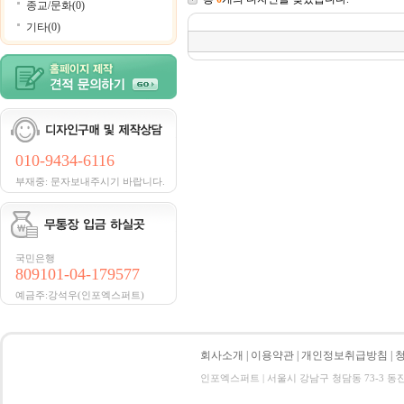
종교/문화(0)
기타(0)
010-9434-6116
부재중: 문자보내주시기 바랍니다.
국민은행
809101-04-179577
예금주:강석우(인포엑스퍼트)
회사소개
|
이용약관
|
개인정보취급방침
|
인포엑스퍼트 | 서울시 강남구 청담동 73-3 동진빌딩