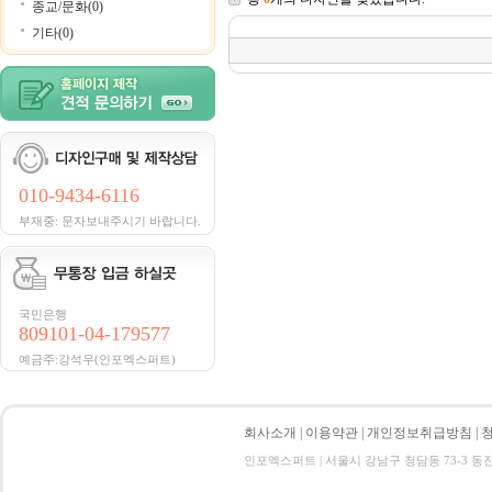
종교/문화(0)
기타(0)
010-9434-6116
부재중: 문자보내주시기 바랍니다.
국민은행
809101-04-179577
예금주:강석우(인포엑스퍼트)
회사소개
|
이용약관
|
개인정보취급방침
|
인포엑스퍼트 | 서울시 강남구 청담동 73-3 동진빌딩