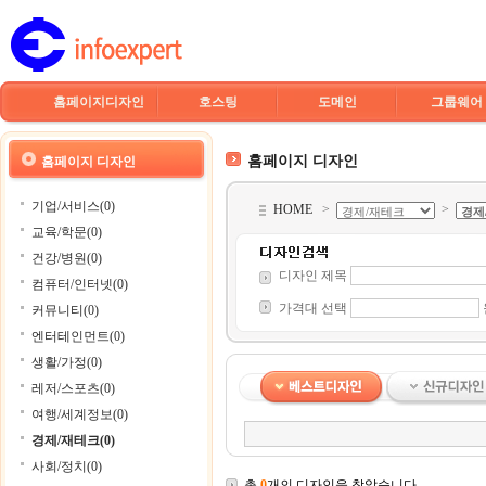
홈페이지디자인
호스팅
도메인
그룹웨어
홈페이지 디자인
홈페이지 디자인
기업/서비스(0)
HOME
>
>
교육/학문(0)
건강/병원(0)
디자인 제목
컴퓨터/인터넷(0)
가격대 선택
커뮤니티(0)
엔터테인먼트(0)
생활/가정(0)
레저/스포츠(0)
여행/세계정보(0)
경제/재테크(0)
사회/정치(0)
총
0
개의 디자인을 찾았습니다.